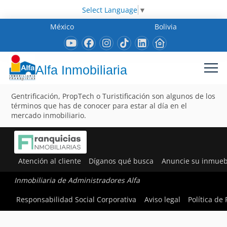
Select Language
▼
México
Bolivia
Alfa Inmobiliaria
Gentrificación, PropTech o Turistificación son algunos de los
términos que has de conocer para estar al día en el
mercado inmobiliario.
Atención al cliente
Díganos qué busca
Anuncie su inmueb
Inmobiliaria de Administradores Alfa
Responsabilidad Social Corporativa
Aviso legal
Política de