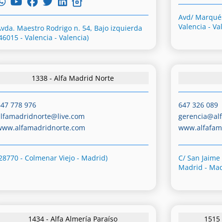
Avd/ Marqués
Valencia - Va
Avda. Maestro Rodrigo n. 54, Bajo izquierda
46015 - Valencia - Valencia)
1338 - Alfa Madrid Norte
647 778 976
647 326 089
alfamadridnorte@live.com
gerencia@alf
www.alfamadridnorte.com
www.alfafam
(28770 - Colmenar Viejo - Madrid)
C/ San Jaime
Madrid - Mad
1434 - Alfa Almería Paraíso
1515