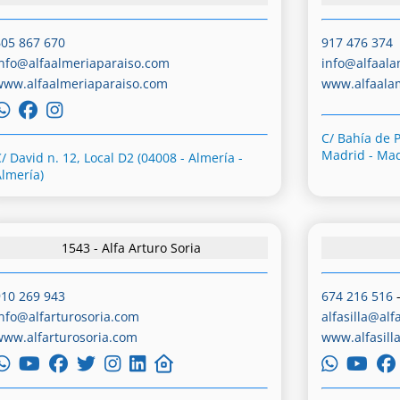
605 867 670
917 476 374
info@alfaalmeriaparaiso.com
info@alfaal
www.alfaalmeriaparaiso.com
www.alfaal
C/ Bahía de 
Madrid - Mad
/ David n. 12, Local D2 (04008 - Almería -
Almería)
1543 - Alfa Arturo Soria
910 269 943
674 216 516
info@alfarturosoria.com
alfasilla@alf
www.alfarturosoria.com
www.alfasill