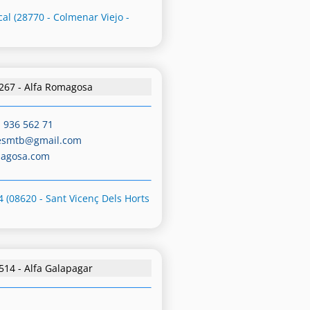
cal (28770 - Colmenar Viejo -
267 - Alfa Romagosa
-
936 562 71
esmtb@gmail.com
magosa.com
4 (08620 - Sant Vicenç Dels Horts
514 - Alfa Galapagar