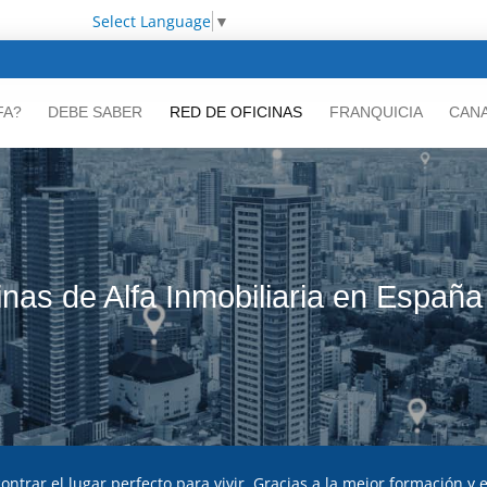
Select Language
▼
FA?
DEBE SABER
RED DE OFICINAS
FRANQUICIA
CANA
inas de Alfa Inmobiliaria en España
ntrar el lugar perfecto para vivir. Gracias a la mejor formación y 