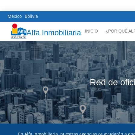
México
Bolivia
Alfa Inmobiliaria
INICIO
¿POR QUÉ AL
Red de ofic
En Alfa Inmobiliaria, nuestras agencias os ayudarán a enco