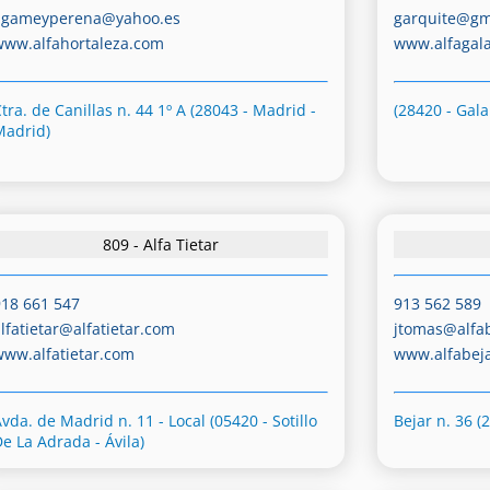
agameyperena@yahoo.es
garquite@gm
www.alfahortaleza.com
www.alfagal
tra. de Canillas n. 44 1º A (28043 - Madrid -
(28420 - Gal
Madrid)
809 - Alfa Tietar
918 661 547
913 562 589
alfatietar@alfatietar.com
jtomas@alfa
www.alfatietar.com
www.alfabej
vda. de Madrid n. 11 - Local (05420 - Sotillo
Bejar n. 36 (
De La Adrada - Ávila)