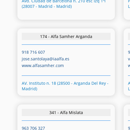
Avd. Ciudad de Barcelona n. 210 esc Izq 1ºl
(28007 - Madrid - Madrid)
174 - Alfa Samher Arganda
918 716 607
jose.santolaya@iaalfa.es
www.alfasamher.com
AV. Instituto n. 18 (28500 - Arganda Del Rey -
A
Madrid)
341 - Alfa Mislata
963 706 327