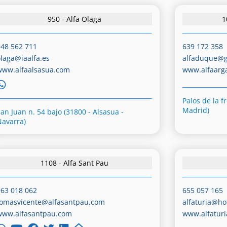
950 - Alfa Olaga
1
948 562 711
639 172 358
olaga@iaalfa.es
alfaduque@g
www.alfaalsasua.com
www.alfaarg
Palos de la f
Madrid)
San Juan n. 54 bajo (31800 - Alsasua -
Navarra)
1108 - Alfa Sant Pau
963 018 062
655 057 165
tomasvicente@alfasantpau.com
alfaturia@ho
www.alfasantpau.com
www.alfatur