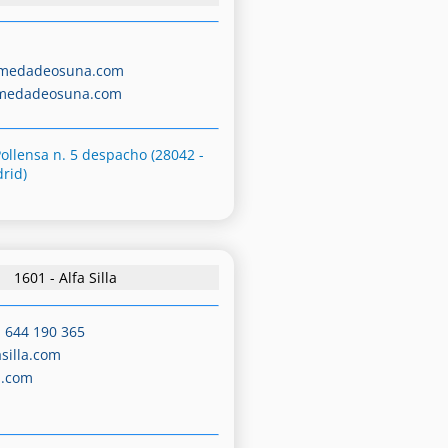
amedadeosuna.com
amedadeosuna.com
Pollensa n. 5 despacho (28042 -
rid)
1601 - Alfa Silla
-
644 190 365
asilla.com
a.com