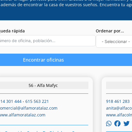
, además de encontrar la casa de vuestros sueños. Encuentra tu ag
ueda rápida
Ordenar por...
Encontrar oficinas
56 - Alfa Mafyc
914 301 444
-
615 563 221
918 461 283
comercial@alfamoratalaz.com
anita@alfac
www.alfamoratalaz.com
www.alfacol