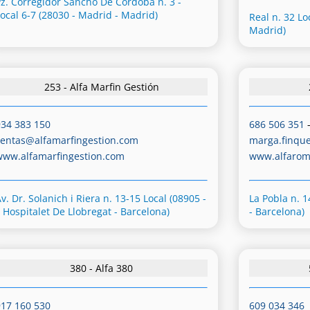
Pz. Corregidor Sancho De Córdoba n. 3 -
Local 6-7 (28030 - Madrid - Madrid)
Real n. 32 Lo
Madrid)
253 - Alfa Marfin Gestión
934 383 150
686 506 351
ventas@alfamarfingestion.com
marga.finqu
www.alfamarfingestion.com
www.alfaro
v. Dr. Solanich i Riera n. 13-15 Local (08905 -
La Pobla n. 1
L Hospitalet De Llobregat - Barcelona)
- Barcelona)
380 - Alfa 380
917 160 530
609 034 346