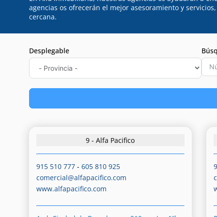
agencias os ofrecerán el mejor asesoramiento y servicios
cercana.
Desplegable
Búsq
9 - Alfa Pacifico
915 510 777
-
605 810 925
comercial@alfapacifico.com
www.alfapacifico.com