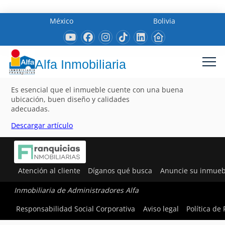
México
Bolivia
Alfa Inmobiliaria
Es esencial que el inmueble cuente con una buena
ubicación, buen diseño y calidades
adecuadas.
Descargar artículo
Atención al cliente
Díganos qué busca
Anuncie su inmueb
Inmobiliaria de Administradores Alfa
Responsabilidad Social Corporativa
Aviso legal
Política de