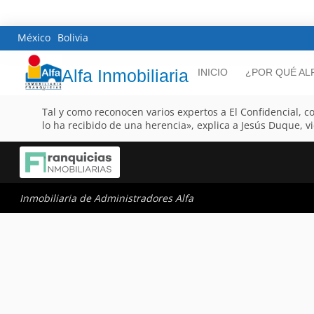
México
Bolivia
Alfa Inmobiliaria
INICIO
¿POR QUÉ AL
Tal y como reconocen varios expertos a El Confidencial, 
lo ha recibido de una herencia», explica a Jesús Duque, vi
Inmobiliaria de Administradores Alfa