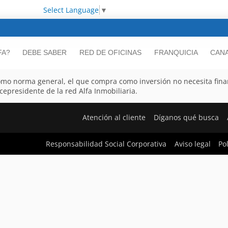
Select Language
▼
FA?
DEBE SABER
RED DE OFICINAS
FRANQUICIA
CANA
como norma general, el que compra como inversión no necesita fina
cepresidente de la red Alfa Inmobiliaria.
Atención al cliente
Díganos qué busca
Responsabilidad Social Corporativa
Aviso legal
Po