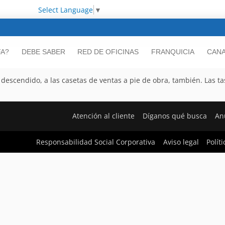
Select Language
▼
FA?
DEBE SABER
RED DE OFICINAS
FRANQUICIA
CANA
an descendido, a las casetas de ventas a pie de obra, también. Las t
Atención al cliente
Díganos qué busca
An
Responsabilidad Social Corporativa
Aviso legal
Polít