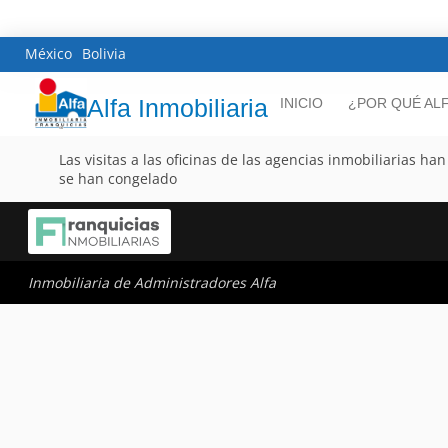
México
Bolivia
Alfa Inmobiliaria
INICIO
¿POR QUÉ AL
Las visitas a las oficinas de las agencias inmobiliarias h
se han congelado
Inmobiliaria de Administradores Alfa