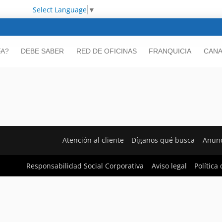
Select Language
▼
FA?
DEBE SABER
RED DE OFICINAS
FRANQUICIA
CANA
Atención al cliente
Díganos qué busca
Anunc
Responsabilidad Social Corporativa
Aviso legal
Política