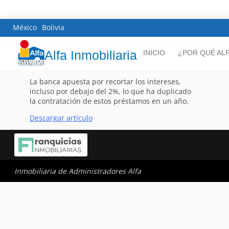
México
Bolivia
Alfa Inmobiliaria
INICIO
¿POR QUÉ AL
La banca apuesta por recortar los intereses,
incluso por debajo del 2%, lo que ha duplicado
la contratación de estos préstamos en un año.
Descargar artículo
Inmobiliaria de Administradores Alfa