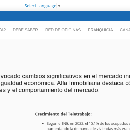
Select Language
▼
FA?
DEBE SABER
RED DE OFICINAS
FRANQUICIA
CANA
ovocado cambios significativos en el mercado in
sigualdad económica. Alfa Inmobiliaria destaca 
les y el comportamiento del mercado.
Crecimiento del Teletrabajo:
Según el INE, en 2022, el 15,1% de los ocupados
aumentando la demanda de viviendas más grande