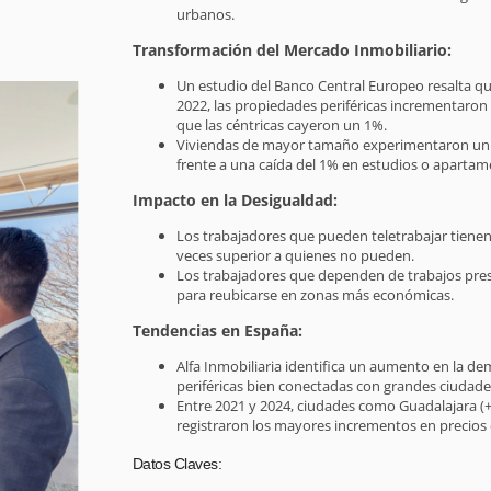
urbanos.
Transformación del Mercado Inmobiliario:
Un estudio del Banco Central Europeo resalta qu
2022, las propiedades periféricas incrementaron
que las céntricas cayeron un 1%.
Viviendas de mayor tamaño experimentaron un 
frente a una caída del 1% en estudios o aparta
Impacto en la Desigualdad:
Los trabajadores que pueden teletrabajar tienen 
veces superior a quienes no pueden.
Los trabajadores que dependen de trabajos prese
para reubicarse en zonas más económicas.
Tendencias en España:
Alfa Inmobiliaria identifica un aumento en la d
periféricas bien conectadas con grandes ciudad
Entre 2021 y 2024, ciudades como Guadalajara (+
registraron los mayores incrementos en precios
Datos Claves: