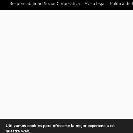
Responsabilidad Social Corporativa
Aviso legal
Política de
Utilizamos cookies para ofrecerte la mejor experiencia en
nuestra web.