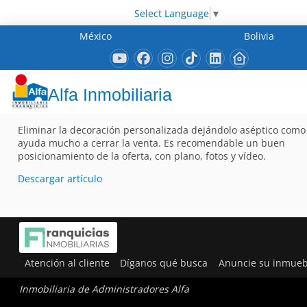
Select Language
▼
México
Bolivia
Alfa Inmobiliaria
Eliminar la decoración personalizada dejándolo aséptico como 
ayuda mucho a cerrar la venta. Es recomendable un buen
posicionamiento de la oferta, con plano, fotos y vídeo.
Descargar artículo
Atención al cliente
Díganos qué busca
Anuncie su inmueb
Inmobiliaria de Administradores Alfa