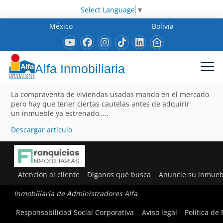
Select Language
▼
México
Bolivia
Alfa Inmobiliaria
La compraventa de viviendas usadas manda en el mercado
pero hay que tener ciertas cautelas antes de adquirir
un inmueble ya estrenado…..
Descargar artículo
Atención al cliente
Díganos qué busca
Anuncie su inmueb
Inmobiliaria de Administradores Alfa
Responsabilidad Social Corporativa
Aviso legal
Política de