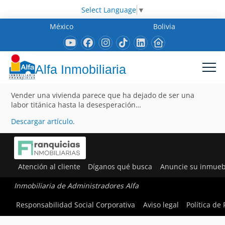
Select Language
▼
México
Bolivia
Alfa Inmobiliaria
Vender una vivienda parece que ha dejado de ser una
labor titánica hasta la desesperación…
Descargar artículo
.
Atención al cliente
Díganos qué busca
Anuncie su inmueb
Inmobiliaria de Administradores Alfa
Responsabilidad Social Corporativa
Aviso legal
Política de