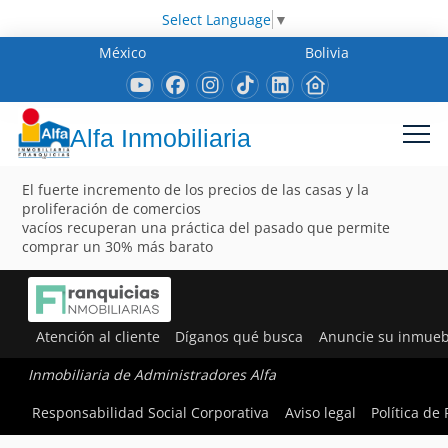
Select Language
▼
México
Bolivia
Alfa Inmobiliaria
El fuerte incremento de los precios de las casas y la
proliferación de comercios
vacíos recuperan una práctica del pasado que permite
comprar un 30% más barato
Atención al cliente
Díganos qué busca
Anuncie su inmueb
Inmobiliaria de Administradores Alfa
Responsabilidad Social Corporativa
Aviso legal
Política de