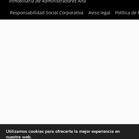
Inmobiliaria de Administradores Alfa
Responsabilidad Social Corporativa
Aviso legal
Política de
Utilizamos cookies para ofrecerte la mejor experiencia en
nuestra web.