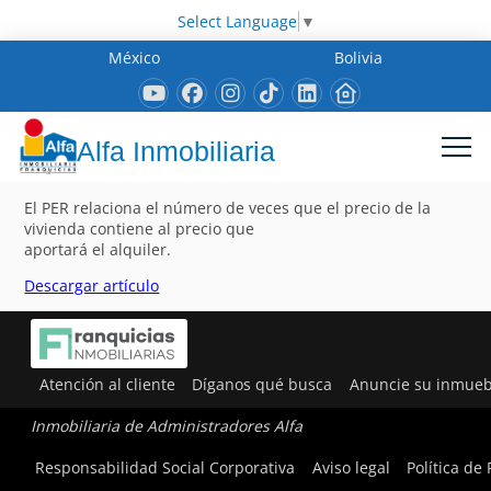
Select Language
▼
México
Bolivia
Alfa Inmobiliaria
El PER relaciona el número de veces que el precio de la
vivienda contiene al precio que
aportará el alquiler.
Descargar artículo
Atención al cliente
Díganos qué busca
Anuncie su inmueb
Inmobiliaria de Administradores Alfa
Responsabilidad Social Corporativa
Aviso legal
Política de