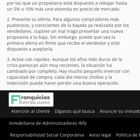
por las que un propietario está dispuesto a rebajar hasta
un 5% o 10% más una vivienda en precio de mercado.
2. Presente su oferta. Para algunos compradores más
pudorosos, y conscientes de la bajada ya realizada por los
vendedores, supone un mal trago presentar una nueva
propuesta a la baja. Sin embargo, puede que sea la
primera oferta en firme que recibe el vendedor y esté
dispuesto a aceptarla.
3. Actúe con rapidez. Aunque los años más duros de la
crisis parezcan aún muy recientes, la situación ha
cambiado por completo. Hay mucho pequeño inversor con
capacidad de compra, cada día menos chollos y la
indecisión puede hacer perder una buena operación.
Atención al cliente
Díganos qué busca
Anuncie su inmueb
Inmobiliaria de Administradores Alfa
Utilizamos cookies para ofrecerte la mejor experiencia en
Responsabilidad Social Corporativa
Aviso legal
Política de
nuestra web.