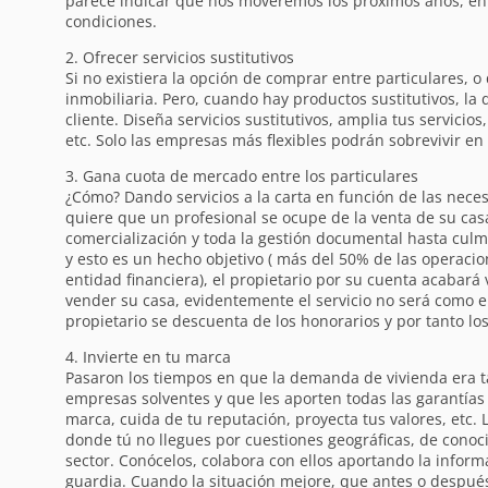
parece indicar que nos moveremos los próximos años, en 
condiciones.
2. Ofrecer servicios sustitutivos
Si no existiera la opción de comprar entre particulares, 
inmobiliaria. Pero, cuando hay productos sustitutivos, la
cliente. Diseña servicios sustitutivos, amplia tus servicio
etc. Solo las empresas más flexibles podrán sobrevivir en
3. Gana cuota de mercado entre los particulares
¿Cómo? Dando servicios a la carta en función de las neces
quiere que un profesional se ocupe de la venta de su casa
comercialización y toda la gestión documental hasta culmi
y esto es un hecho objetivo ( más del 50% de las operacio
entidad financiera), el propietario por su cuenta acabar
vender su casa, evidentemente el servicio no será como el 
propietario se descuenta de los honorarios y por tanto l
4. Invierte en tu marca
Pasaron los tiempos en que la demanda de vivienda era tan
empresas solventes y que les aporten todas las garantía
marca, cuida de tu reputación, proyecta tus valores, etc. 
donde tú no llegues por cuestiones geográficas, de conoc
sector. Conócelos, colabora con ellos aportando la infor
guardia. Cuando la situación mejore, que antes o despué