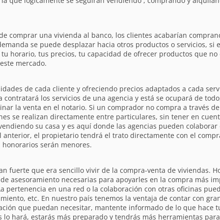
la que lógicamente se seguirán vendiendo , comprando y alquilan
o de comprar una vivienda al banco, los clientes acabarían compran
 demanda se puede desplazar hacia otros productos o servicios, si
s, tu horario, tus precios, tu capacidad de ofrecer productos que no
 este mercado.
idades de cada cliente y ofreciendo precios adaptados a cada servi
 contratará los servicios de una agencia y está se ocupará de todo
nar la venta en el notario. Si un comprador no compra a través de
nes se realizan directamente entre particulares, sin tener en cuen
á vendiendo su casa y es aquí donde las agencias pueden colaborar 
anterior, el propietario tendrá el trato directamente con el compra
os honorarios serán menores.
 fuerte que era sencillo vivir de la compra-venta de viviendas. Ho
s de asesoramiento necesarias para apoyarles en la compra más imp
La pertenencia en una red o la colaboración con otras oficinas pue
imiento, etc. En nuestro país tenemos la ventaja de contar con gra
mación que puedan necesitar, mantente informado de lo que hace t
s lo hará, estarás más preparado y tendrás más herramientas para