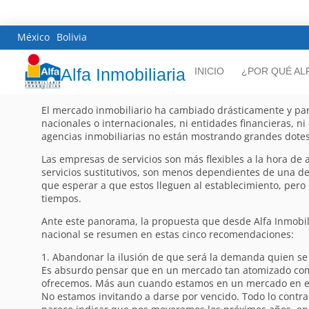
México
Bolivia
Alfa Inmobiliaria
INICIO
¿POR QUÉ AL
El mercado inmobiliario ha cambiado drásticamente y pare
nacionales o internacionales, ni entidades financieras, 
agencias inmobiliarias no están mostrando grandes dotes 
Las empresas de servicios son más flexibles a la hora de 
servicios sustitutivos, son menos dependientes de una de
que esperar a que estos lleguen al establecimiento, pero
tiempos.
Ante este panorama, la propuesta que desde Alfa Inmobili
nacional se resumen en estas cinco recomendaciones:
1. Abandonar la ilusión de que será la demanda quien se 
Es absurdo pensar que en un mercado tan atomizado como 
ofrecemos. Más aun cuando estamos en un mercado en el
No estamos invitando a darse por vencido. Todo lo contr