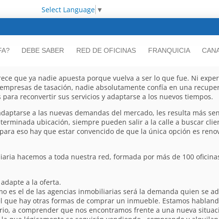
Select Language
▼
FA?
DEBE SABER
RED DE OFICINAS
FRANQUICIA
CANA
ce que ya nadie apuesta porque vuelva a ser lo que fue. Ni experto
ni empresas de tasación, nadie absolutamente confía en una recuper
para reconvertir sus servicios y adaptarse a los nuevos tiempos.
adaptarse a las nuevas demandas del mercado, les resulta más senci
terminada ubicación, siempre pueden salir a la calle a buscar cli
 para eso hay que estar convencido de que la única opción es reno
aria hacemos a toda nuestra red, formada por más de 100 oficinas r
adapte a la oferta.
es el de las agencias inmobiliarias será la demanda quien se ada
 que hay otras formas de comprar un inmueble. Estamos hablando
ario, a comprender que nos encontramos frente a una nueva situac