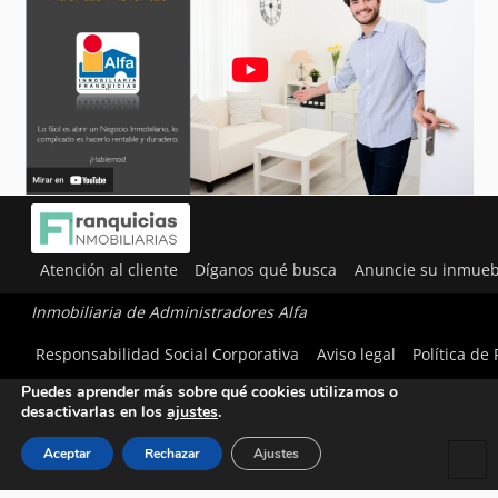
Atención al cliente
Díganos qué busca
Anuncie su inmueb
Inmobiliaria de Administradores Alfa
Utilizamos cookies para ofrecerte la mejor experiencia en
Responsabilidad Social Corporativa
Aviso legal
Política de
nuestra web.
Puedes aprender más sobre qué cookies utilizamos o
desactivarlas en los
ajustes
.
Aceptar
Rechazar
Ajustes