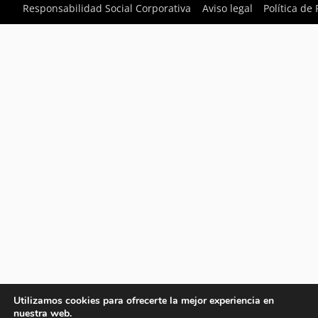
Responsabilidad Social Corporativa
Aviso legal
Política de
Utilizamos cookies para ofrecerte la mejor experiencia en
nuestra web.