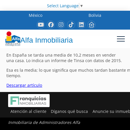
Select Language
▼
México
Bolivia
Alfa Inmobiliaria
En España se tarda una media de 10,2 meses en vender
una casa. Lo indica un informe de Tinsa con datos de 2015.
Esa es la media; lo que significa que muchos tardan bastante 
tiempo.
Descargar artículo
Atención al cliente
Díganos qué busca
Anuncie su inmueb
Inmobiliaria de Administradores Alfa